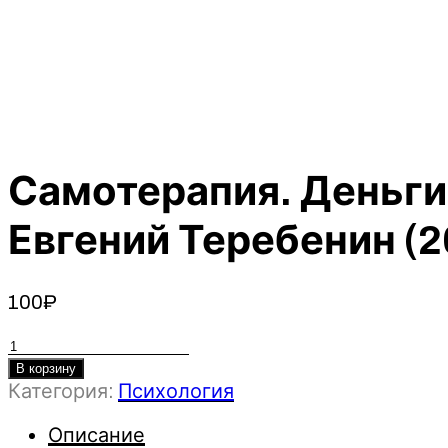
Самотерапия. Деньги
Евгений Теребенин (2
100
₽
Количество
товара
В корзину
Категория:
Психология
Самотерапия.
Деньги:
Описание
как