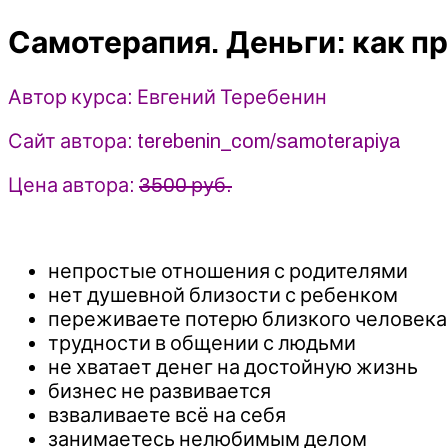
пробить
Самотерапия. Деньги: как п
финансовый
потолок
-
Автор курса: Евгений Теребенин
Евгений
Теребенин
Сайт автора: terebenin_com/samoterapiya
(2024)
Цена автора:
3500 руб.
непростые отношения с родителями
нет душевной близости с ребенком
переживаете потерю близкого человека
трудности в общении с людьми
не хватает денег на достойную жизнь
бизнес не развивается
взваливаете всё на себя
занимаетесь нелюбимым делом