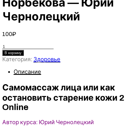
Норбекова — Юрий
Чернолецкий
100
₽
Количество
товара
В корзину
Категория:
Здоровье
Самомассаж
лица
Описание
или
как
Самомассаж лица или как
остановить
старение
остановить старение кожи 2
кожи
Online
2
Online
2022
Автор курса: Юрий Чернолецкий
Центр