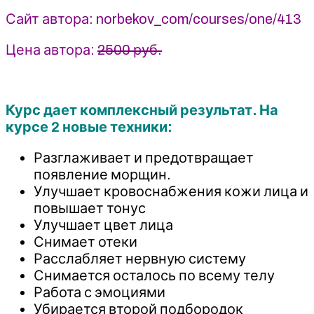
Норбекова
Сайт автора: norbekov_com/courses/one/413
-
Юрий
Цена автора:
2500 руб.
Чернолецкий
Курс дает комплексный результат. На
курсе 2 новые техники:
Разглаживает и предотвращает
появление морщин.
Улучшает кровоснабжения кожи лица и
повышает тонус
Улучшает цвет лица
Снимает отеки
Расслабляет нервную систему
Снимается осталось по всему телу
Работа с эмоциями
Убирается второй подбородок