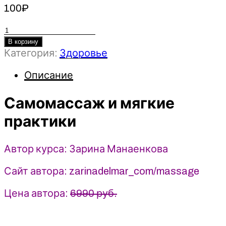
100
₽
Количество
товара
В корзину
Категория:
Здоровье
Самомассаж
и
Описание
мягкие
практики
Самомассаж и мягкие
-
Зарина
практики
Манаенкова
(2025)
Zarina
Автор курса: Зарина Манаенкова
Del
Mar
Сайт автора: zarinadelmar_com/massage
Цена автора:
6990 руб.