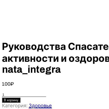
Руководства Спасате
активности и оздоро
nata_integra
100
₽
Количество
товара
В корзину
Категория:
Здоровье
Руководства