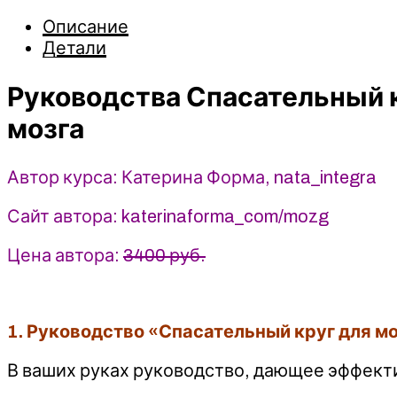
Спасательный
Описание
круг
Детали
для
мозга
Руководства Спасательный к
и
Травы
мозга
для
активности
Автор курса: Катерина Форма, nata_integra
и
оздоровления
Сайт автора: katerinaforma_com/mozg
мозга
-
Цена автора:
3400 руб.
Катерина
Форма,
nata_integra
1. Руководство «Спасательный круг для м
В ваших руках руководство, дающее эффек