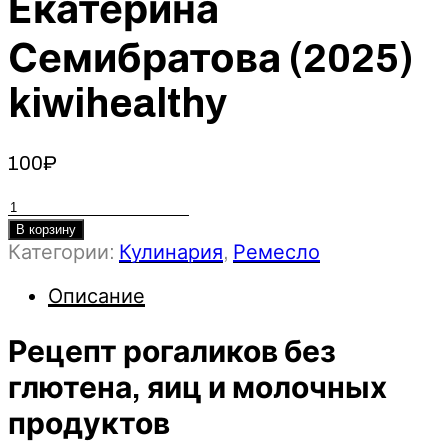
Екатерина
Семибратова (2025)
kiwihealthy
100
₽
Количество
товара
В корзину
Категории:
Кулинария
,
Ремесло
Рецепт
рогаликов
Описание
без
глютена,
Рецепт рогаликов без
яиц
и
глютена, яиц и молочных
молочных
продуктов
продуктов
-