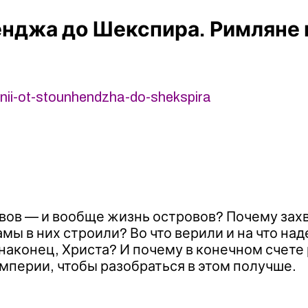
енджа до Шекспира. Римляне в
nii-ot-stounhendzha-do-shekspira
вов — и вообще жизнь островов? Почему зах
мы в них строили? Во что верили и на что на
наконец, Христа? И почему в конечном счете
мперии, чтобы разобраться в этом получше.