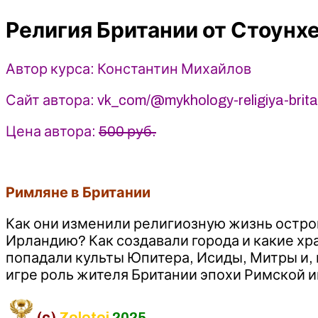
Стоунхенджа
Религия Британии от Стоунх
до
Шекспира.
Римляне
Автор курса: Константин Михайлов
в
Британии.
Сайт автора: vk_com/@mykhology-religiya-brita
Лекция
3
Цена автора:
500 руб.
-
Константин
Михайлов
Римляне в Британии
(2026)
Как они изменили религиозную жизнь остро
Ирландию? Как создавали города и какие хра
попадали культы Юпитера, Исиды, Митры и, 
игре роль жителя Британии эпохи Римской и
(c)
Zolotoi
2025