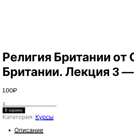
Религия Британии от
Британии. Лекция 3 —
100
₽
Количество
товара
В корзину
Категория:
Курсы
Религия
Британии
Описание
от