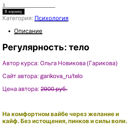
Количество
товара
В корзину
Категория:
Психология
Регулярность:
тело
Описание
-
Ольга
Регулярность: тело
Новикова
(Гарикова)
(2025)
Автор курса: Ольга Новикова (Гарикова)
Сайт автора: garikova_ru/telo
Цена автора:
2900 руб.
На комфортном вайбе через желание и
кайф. Без истощения, пинков и силы воли.