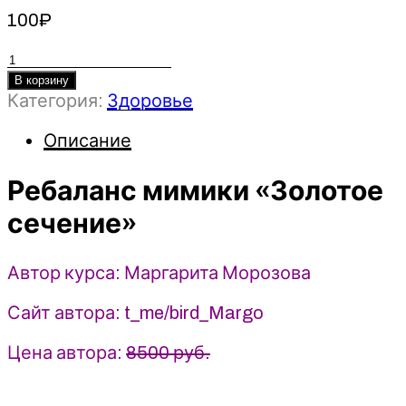
100
₽
Количество
товара
В корзину
Категория:
Здоровье
Ребаланс
мимики
Описание
«Золотое
сечение»
Ребаланс мимики «Золотое
-
2023
сечение»
-
Маргарита
Морозова
Автор курса: Маргарита Морозова
Сайт автора: t_me/bird_Margo
Цена автора:
8500 руб.