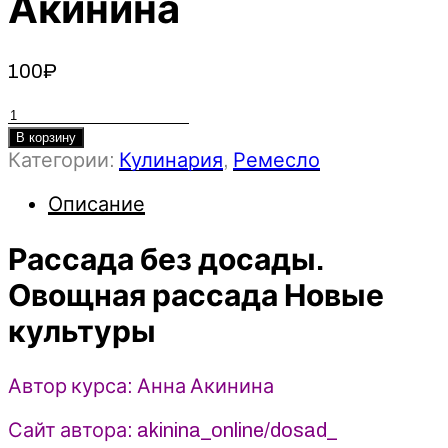
Акинина
100
₽
Количество
товара
В корзину
Категории:
Кулинария
,
Ремесло
Рассада
без
Описание
досады.
Овощная
Рассада без досады.
рассада
Новые
Овощная рассада Новые
культуры
культуры
-
2023
-
Автор курса: Анна Акинина
Анна
Акинина
Сайт автора: akinina_online/dosad_