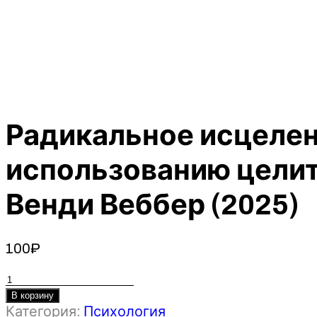
Радикальное исцелен
использованию цели
Венди Веббер (2025)
100
₽
Количество
товара
В корзину
Категория:
Психология
Радикальное