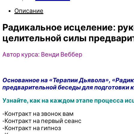
исцеление:
Описание
руководство
для
Радикальное исцеление: рук
гипнотерапевтов
по
целительной силы предвари
использованию
целительной
Автор курса: Венди Веббер
силы
предварительной
беседы
-
Основанное на «Терапии Дьявола», «Ради
Венди
предварительной беседы для подготовки 
Веббер
(2025)
Узнайте, как на каждом этапе процесса и
-Контракт на звонок вам
-Контракт на первый сеанс
-Контракт на гипноз