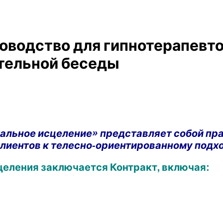
оводство для гипнотерапевт
тельной беседы
кальное исцеление» представляет собой пр
клиентов к телесно-ориентированному подх
сцеления заключается Контракт, включая: