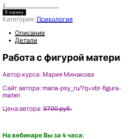
Количество
товара
В корзину
Категория:
Психология
Работа
с
Описание
фигурой
Детали
матери
-
Работа с фигурой матери
Мария
Минакова
Автор курса: Мария Минакова
Сайт автора: maria-psy_ru/?q=vbr-figura-
materi
Цена автора:
3700 руб.
На вебинаре Вы за 4 часа: