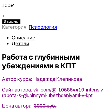
100
₽
Количество
товара
В корзину
Категория:
Психология
Работа
с
Описание
глубинными
Детали
убеждениями
в
Работа с глубинными
КПТ
2022
убеждениями в КПТ
-
Надежда
Клепикова
Автор курса: Надежда Клепикова
Сайт автора: vk_com/@-106864419-intensiv-
rabota-s-glubinnymi-ubezhdeniyami-v-kpt
Цена автора:
3000 руб.