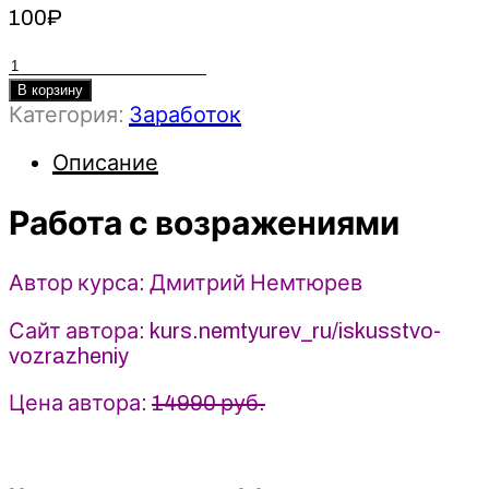
100
₽
Количество
товара
В корзину
Категория:
Заработок
Работа
с
Описание
возражениями
-
Работа с возражениями
Дмитрий
Немтюрев
(2025)
Автор курса: Дмитрий Немтюрев
Сайт автора: kurs.nemtyurev_ru/iskusstvo-
vozrazheniy
Цена автора:
14990 руб.