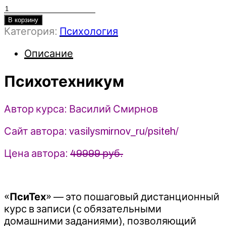
Количество
товара
В корзину
Категория:
Психология
Психотехникум
-
Описание
Василий
Смирнов
(2025)
Психотехникум
ПсиТех
Автор курса: Василий Смирнов
Сайт автора: vasilysmirnov_ru/psiteh/
Цена автора:
49999 руб.
«
ПсиТех
» — это пошаговый дистанционный
курс в записи (с обязательными
домашними заданиями), позволяющий