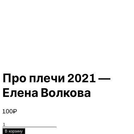
Про плечи 2021 —
Елена Волкова
100
₽
Количество
товара
В корзину