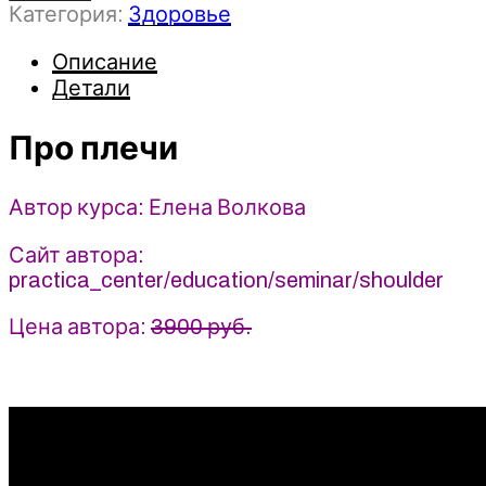
Категория:
Здоровье
Про
плечи
Описание
2021
Детали
-
Елена
Волкова
Про плечи
Автор курса: Елена Волкова
Сайт автора:
practica_center/education/seminar/shoulder
Цена автора:
3900 руб.