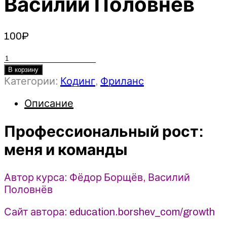
Василий Половнёв
100
₽
Количество
товара
В корзину
Категории:
Кодинг
,
Фриланс
Профессиональный
рост:
Описание
меня
и
Профессиональный рост:
команды
2021
меня и команды
-
Фёдор
Борщёв,
Автор курса: Фёдор Борщёв, Василий
Василий
Половнёв
Половнёв
Сайт автора: education.borshev_com/growth