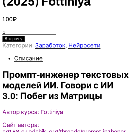
(2025) Fottiniya
100
₽
Количество
товара
В корзину
Категории:
Заработок
,
Нейросети
Промпт-
инженер
Описание
текстовых
моделей
Промпт-инженер текстовых
ИИ.
Говори
моделей ИИ. Говори с ИИ
с
3.0: Побег из Матрицы
ИИ
3.0:
Побег
Автор курса: Fottiniya
из
Матрицы
Сайт автора:
(2025)
cg188.skladchik_org/threads/prompt-inzhener-