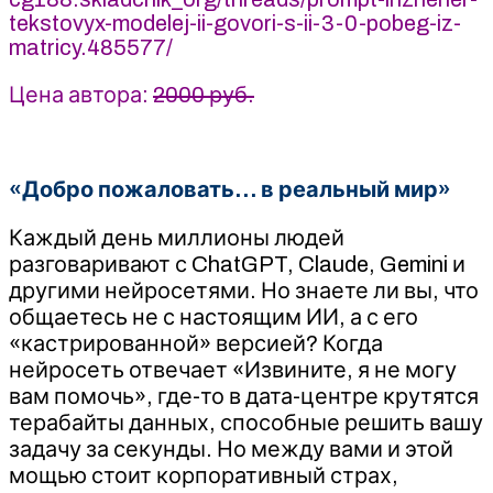
Fottiniya
tekstovyx-modelej-ii-govori-s-ii-3-0-pobeg-iz-
matricy.485577/
Цена автора:
2000 руб.
«Добро пожаловать… в реальный мир»
Каждый день миллионы людей
разговаривают с ChatGPT, Claude, Gemini и
другими нейросетями. Но знаете ли вы, что
общаетесь не с настоящим ИИ, а с его
«кастрированной» версией? Когда
нейросеть отвечает «Извините, я не могу
вам помочь», где-то в дата-центре крутятся
терабайты данных, способные решить вашу
задачу за секунды. Но между вами и этой
мощью стоит корпоративный страх,