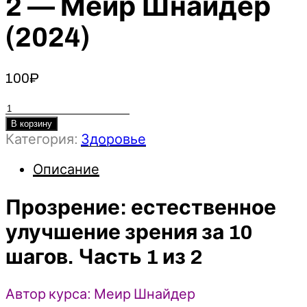
2 — Меир Шнайдер
(2024)
100
₽
Количество
товара
В корзину
Категория:
Здоровье
Прозрение:
естественное
Описание
улучшение
зрения
Прозрение: естественное
за
10
улучшение зрения за 10
шагов.
шагов. Часть 1 из 2
Часть
1
из
Автор курса: Меир Шнайдер
2