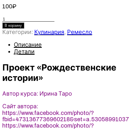
100
₽
Количество
товара
В корзину
Категории:
Кулинария
,
Ремесло
Проект
«Рождественские
Описание
истории»
Детали
2022
-
Ирина
Проект «Рождественские
Таро
истории»
Автор курса: Ирина Таро
Сайт автора:
https://www.facebook.com/photo/?
fbid=4731367736960218&set=a.5305899103
https://www.facebook.com/photo/?