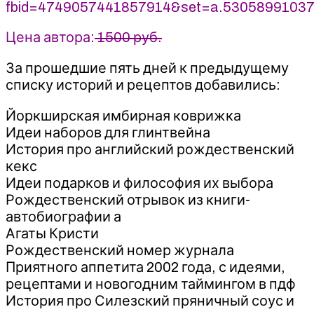
fbid=4749057441857914&set=a.5305899103
Цена автора:
1500 руб.
За прошедшие пять дней к предыдущему
списку историй и рецептов добавились:
Йоркширская имбирная коврижка
Идеи наборов для глинтвейна
История про английский рождественский
кекс
Идеи подарков и философия их выбора
Рождественский отрывок из книги-
автобиографии а
Агаты Кристи
Рождественский номер журнала
Приятного аппетита 2002 года, с идеями,
рецептами и новогодним таймингом в пдф
История про Силезский пряничный соус и