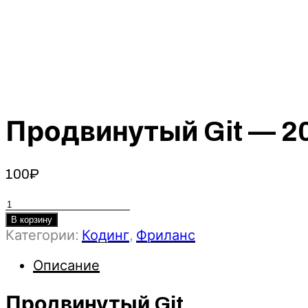
Продвинутый Git — 20
100
₽
Количество
товара
В корзину
Категории:
Кодинг
,
Фриланс
Продвинутый
Git
Описание
-
2023
-
Продвинутый Git