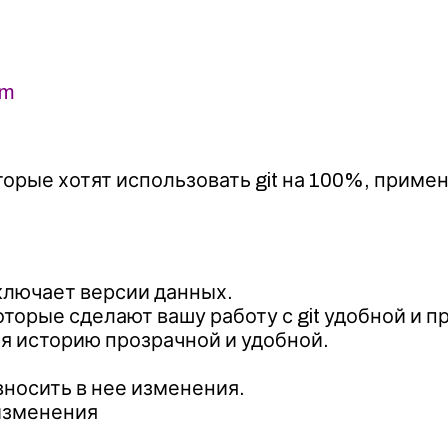
em
торые хотят использовать git на 100%, прим
еключает версии данных.
торые сделают вашу работу с git удобной и п
яя историю прозрачной и удобной.
вносить в нее изменения.
изменения