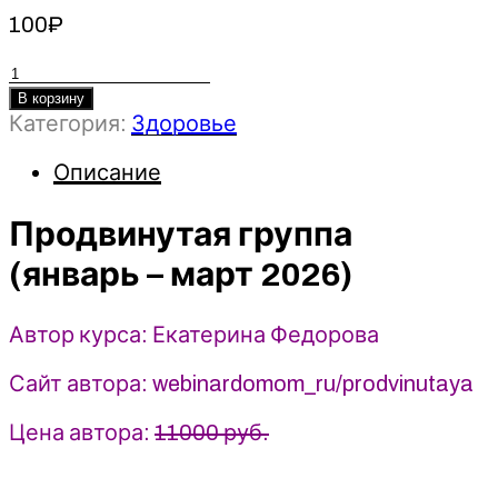
100
₽
Количество
товара
В корзину
Категория:
Здоровье
Продвинутая
группа
Описание
(январь
–
Продвинутая группа
март
2026)
(январь – март 2026)
-
Екатерина
Федорова.
Автор курса: Екатерина Федорова
Дом
Сайт автора: webinardomom_ru/prodvinutaya
Ом
Цена автора:
11000 руб.