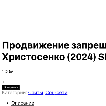
Продвижение запрещ
Христосенко (2024) 
100
₽
Количество
товара
В корзину
Категории:
Сайты
,
Соц-сети
Продвижение
запрещенных
Описание
тематик