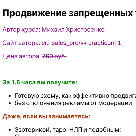
в
Продвижение запрещенных т
ВК
-
Михаил
Автор курса: Михаил Христосенко
Христосенко
(2024)
Сайт автора: cr.i-sales_pro/vk-practicum-1
SMM
Академия
Цена автора:
790 руб.
За 1,5 часа вы получите:
Готовую схему, как эффективно продвига
без отклонения рекламы от модерации.
Даже, если вы занимаетесь:
Эзотерикой, таро, НЛП и подобным;