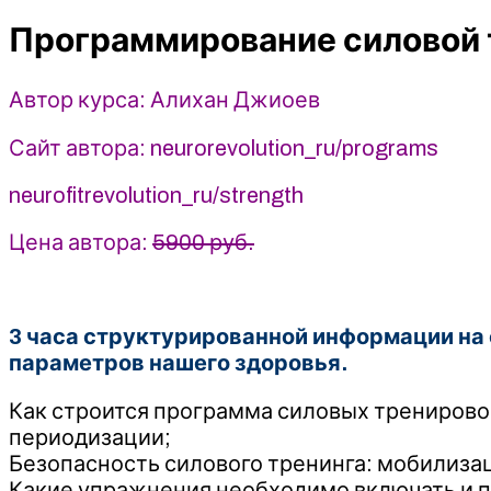
-
Программирование силовой 
Алихан
Джиоев
(2025)
Автор курса: Алихан Джиоев
Сайт автора: neurorevolution_ru/programs
neurofitrevolution_ru/strength
Цена автора:
5900 руб.
3 часа структурированной информации на 
параметров нашего здоровья.
Как строится программа силовых тренировок
периодизации;
Безопасность силового тренинга: мобилизац
Какие упражнения необходимо включать и 