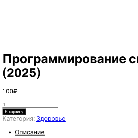
Программирование с
(2025)
100
₽
Количество
товара
В корзину
Категория:
Здоровье
Программирование
силовой
Описание
тренировки