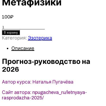
Метафизики
100
₽
Количество
товара
В корзину
Категория:
Эзотерика
Прогноз-
руководство
Описание
на
2026
-
Прогноз-руководство на
Наталья
2026
Пугачёва.
Школа
Автор курса: Наталья Пугачёва
Китайской
Метафизики
Сайт автора: npugacheva_ru/letnyaya-
rasprodazha-2025/