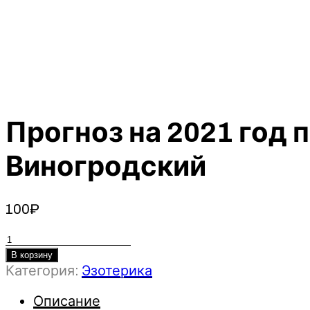
Прогноз на 2021 год 
Виногродский
100
₽
Количество
товара
В корзину
Категория:
Эзотерика
Прогноз
на
Описание
2021