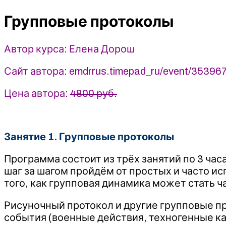
групповом
Групповые протоколы
формате.
1
занятие
Автор курса: Елена Дорош
-
Елена
Сайт автора: emdrrus.timepad_ru/event/353967
Дорош
(2025)
Цена автора:
4800 руб.
Занятие 1. Групповые протоколы
Программа состоит из трёх занятий по 3 ча
шаг за шагом пройдём от простых и часто и
того, как групповая динамика может стать 
Рисуночный протокол и другие групповые 
события (военные действия, техногенные к