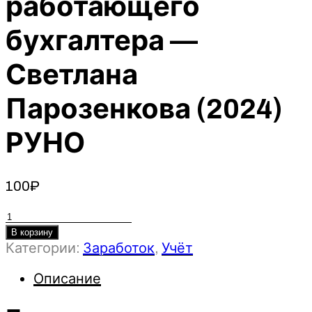
работающего
бухгалтера —
Светлана
Парозенкова (2024)
РУНО
100
₽
Количество
товара
В корзину
Категории:
Заработок
,
Учёт
Практические
возможности
Описание
1С
и