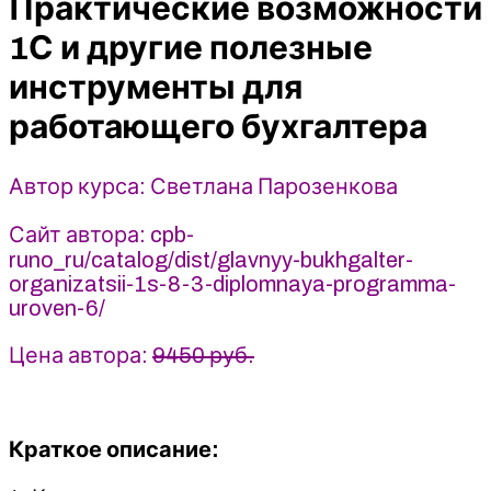
Практические возможности
другие
полезные
1С и другие полезные
инструменты
инструменты для
для
работающего
работающего бухгалтера
бухгалтера
-
Автор курса: Светлана Парозенкова
Светлана
Парозенкова
Сайт автора: cpb-
(2024)
runo_ru/catalog/dist/glavnyy-bukhgalter-
РУНО
organizatsii-1s-8-3-diplomnaya-programma-
uroven-6/
Цена автора:
9450 руб.
Краткое описание: