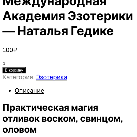
Международная
Академия Эзотерики
— Наталья Гедике
100
₽
Количество
товара
В корзину
Категория:
Эзотерика
Практическая
магия
Описание
отливок
воском,
Практическая магия
свинцом,
оловом
отливок воском, свинцом,
-
2023
оловом
Международная