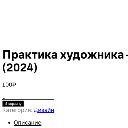
Практика художника 
(2024)
100
₽
Количество
товара
В корзину
Категория:
Дизайн
Практика
художника
Описание
–