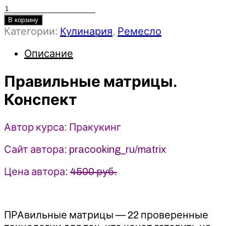
Количество
товара
В корзину
Категории:
Кулинария
,
Ремесло
Правильные
матрицы.
Описание
Конспект
(2025)
Правильные матрицы.
Пракукинг
Конспект
Автор курса: Пракукинг
Сайт автора: pracooking_ru/matrix
Цена автора:
4500 руб.
ПРАвильные матрицы — 22 проверенные