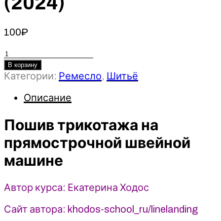
(2024)
100
₽
Количество
товара
В корзину
Категории:
Ремесло
,
Шитьё
Пошив
трикотажа
Описание
на
прямострочной
Пошив трикотажа на
швейной
машине
прямострочной швейной
-
машине
Екатерина
Ходос
(2024)
Автор курса: Екатерина Ходос
Сайт автора: khodos-school_ru/linelanding