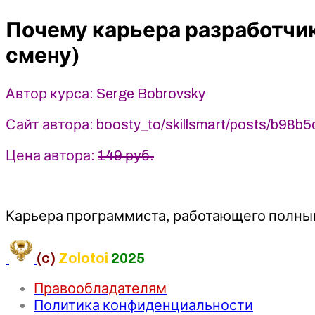
с
Почему карьера разработчика
полной
занятостью
смену)
умирает
(и
Автор курса: Serge Bobrovsky
что
приходит
Сайт автора: boosty_to/skillsmart/posts/b98
ей
на
Цена автора:
149 руб.
смену)
(2025)
Serge
Bobrovsky
Карьера программиста, работающего полный 
(c)
Zolotoi
2025
Правообладателям
Политика конфиденциальности