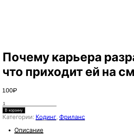
Почему карьера разр
что приходит ей на см
100
₽
Количество
товара
В корзину
Категории:
Кодинг
,
Фриланс
Почему
карьера
Описание
разработчика