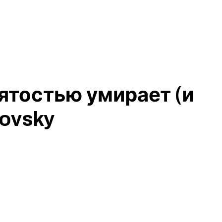
ятостью умирает (и
rovsky