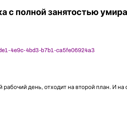
 с полной занятостью умирае
b5de1-4e9c-4bd3-b7b1-ca5fe06924a3
рабочий день, отходит на второй план. И на