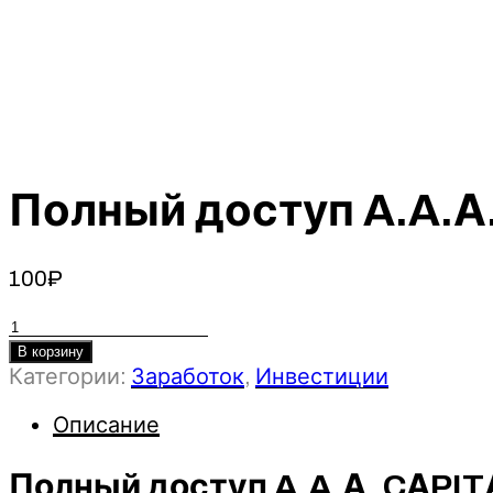
Полный доступ A.A.А.
100
₽
Количество
товара
В корзину
Категории:
Заработок
,
Инвестиции
Полный
доступ
Описание
A.A.А.
CАPITАLS
Полный доступ A.A.А. CАPI
(2023)