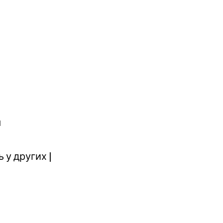
я
 у других |