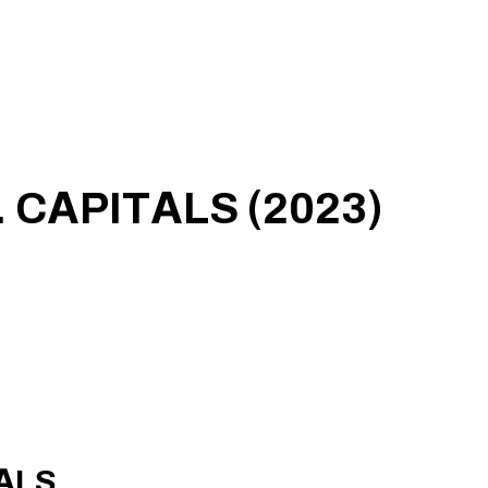
 CАPITАLS (2023)
TАLS