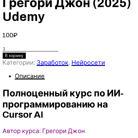
Грегори Джон (2025)
Udemy
100
₽
Количество
товара
В корзину
Категории:
Заработок
,
Нейросети
Полноценный
курс
Описание
по
ИИ-
Полноценный курс по ИИ-
программированию
на
программированию на
Cursor
Cursor AI
AI
-
Грегори
Автор курса: Грегори Джон
Джон