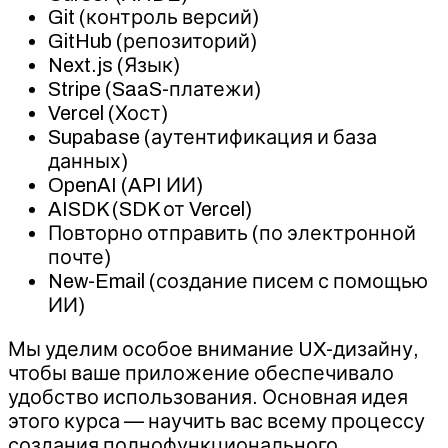
Git (контроль версий)
GitHub (репозиторий)
Next.js (Язык)
Stripe (SaaS-платежи)
Vercel (Хост)
Supabase (аутентификация и база
данных)
OpenAI (API ИИ)
AISDK (SDK от Vercel)
Повторно отправить (по электронной
почте)
New-Email (создание писем с помощью
ИИ)
Мы уделим особое внимание UX-дизайну,
чтобы ваше приложение обеспечивало
удобство использования. Основная идея
этого курса — научить вас всему процессу
создания полнофункционального