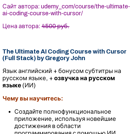
(2025)
Сайт автора: udemy_com/course/the-ultimate-
Udemy
ai-coding-course-with-cursor/
Цена автора:
4500 руб.
The Ultimate AI Coding Course with Cursor
(Full Stack) by Gregory John
Язык английский + бонусом субтитры на
русском языке, +
озвучка на русском
языке
(ИИ)
Чему вы научитесь:
Создайте полнофункциональное
приложение, используя новейшие
достижения в области
программирования с помощью ИИ.