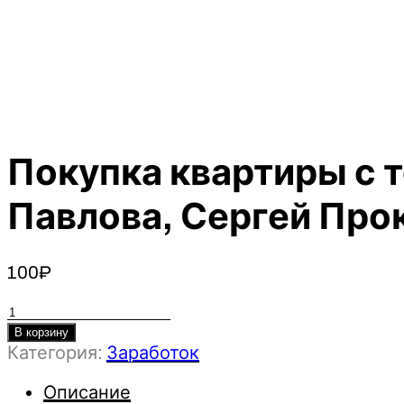
Покупка квартиры с 
Павлова, Сергей Про
100
₽
Количество
товара
В корзину
Категория:
Заработок
Покупка
квартиры
Описание
с