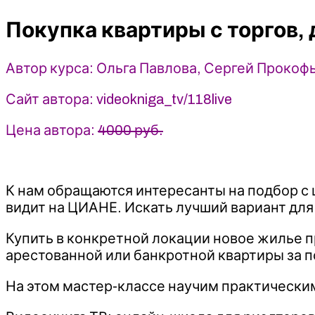
торгов,
Покупка квартиры с торгов,
дешевле
чем
в
Автор курса: Ольга Павлова, Сергей Прокоф
ЦИАНе
-
Сайт автора: videokniga_tv/118live
Ольга
Павлова,
Цена автора:
4000 руб.
Сергей
Прокофьев
(2023)
К нам обращаются интересанты на подбор с 
Видеокнига
видит на ЦИАНЕ. Искать лучший вариант для 
ТВ
Купить в конкретной локации новое жилье 
арестованной или банкротной квартиры за 
На этом мастер-классе научим практическим