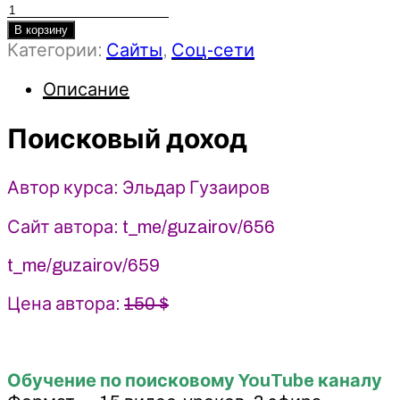
Количество
товара
В корзину
Категории:
Сайты
,
Соц-сети
Поисковый
доход
Описание
-
Эльдар
Поисковый доход
Гузаиров
(2024)
Автор курса: Эльдар Гузаиров
Сайт автора: t_me/guzairov/656
t_me/guzairov/659
Цена автора:
150 $
Обучение по поисковому YouTube каналу