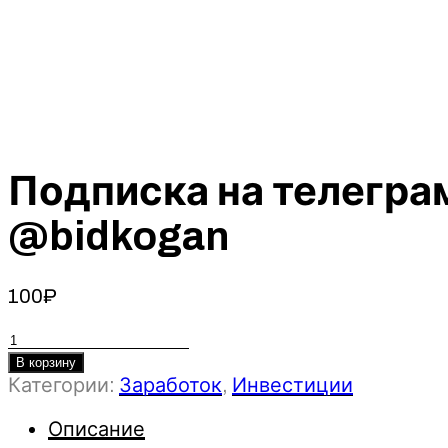
Подписка на телеграм
@bidkogan
100
₽
Количество
товара
В корзину
Категории:
Заработок
,
Инвестиции
Подписка
на
Описание
телеграм