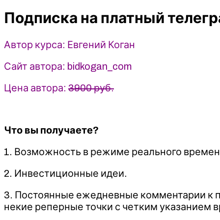
канал
Подписка на платный телегр
(ноябрь
2022)
-
Автор курса: Евгений Коган
Евгений
Коган
Сайт автора: bidkogan_com
@bidkogan
Цена автора:
3900 руб.
Что вы получаете?
1. Возможность в режиме реального времени
2. Инвестиционные идеи.
3. Постоянные ежедневные комментарии к 
некие реперные точки с четким указанием в