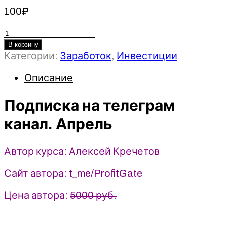
100
₽
Количество
товара
В корзину
Категории:
Заработок
,
Инвестиции
Подписка
на
Описание
телеграм
канал.
Подписка на телеграм
Апрель
-
канал. Апрель
Алексей
Кречетов
Автор курса: Алексей Кречетов
(2024)
Сайт автора: t_me/ProfitGate
Цена автора:
5000 руб.