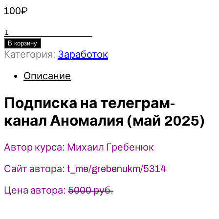
100
₽
Количество
товара
В корзину
Категория:
Заработок
Подписка
на
Описание
телеграм-
канал
Подписка на телеграм-
Аномалия
(май
канал Аномалия (май 2025)
2025)
-
Михаил
Автор курса: Михаил Гребенюк
Гребенюк
Сайт автора: t_me/grebenukm/5314
Цена автора:
5000 руб.