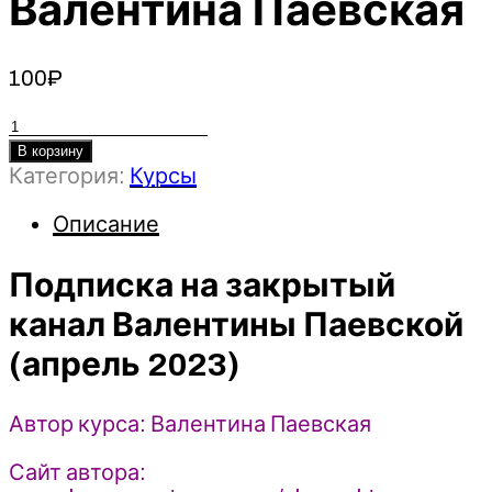
Валентина Паевская
100
₽
Количество
товара
В корзину
Категория:
Курсы
Подписка
на
Описание
закрытый
канал
Подписка на закрытый
Валентины
Паевской
канал Валентины Паевской
(апрель
(апрель 2023)
2023)
-
Валентина
Автор курса: Валентина Паевская
Паевская
Сайт автора: