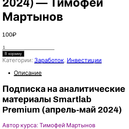
2024) — Тимофей
Мартынов
100
₽
Количество
товара
В корзину
Категории:
Заработок
,
Инвестиции
Подписка
на
Описание
аналитические
материалы
Подписка на аналитические
Smartlab
Premium
материалы Smartlab
(апрель-
май
Premium (апрель-май 2024)
2024)
-
Автор курса: Тимофей Мартынов
Тимофей