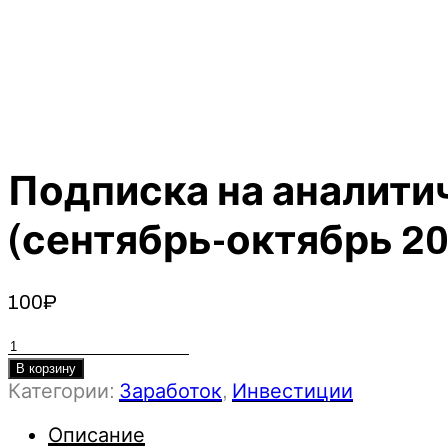
Подписка на аналити
(сентябрь-октябрь 2
100
₽
Количество
товара
В корзину
Категории:
Заработок
,
Инвестиции
Подписка
на
Описание
аналитические