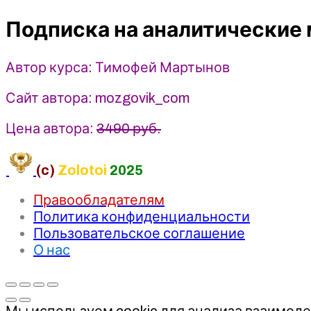
материалы
Подписка на аналитические 
Smartlab
Premium
(сентябрь-
Автор курса: Тимофей Мартынов
октябрь
2025)
Сайт автора: mozgovik_com
-
Тимофей
Цена автора:
3490 руб.
Мартынов
(c)
Zolotoi
2025
Правообладателям
Политика конфиденциальности
Пользовательское соглашение
О нас
Мы используем cookie для анализа взаимоде