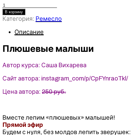
Количество
товара
В корзину
Категория:
Ремесло
Плюшевые
малыши
Описание
-
2023
Лепка
Плюшевые малыши
-
Саша
Автор курса: Саша Вихарева
Вихарева
Сайт автора: instagram_com/p/CpFYnraoTkl/
Цена автора:
250 руб.
Вместе лепим «плюшевых» малышей!
Прямой эфир
Будем с нуля, без молдов лепить зверушек: