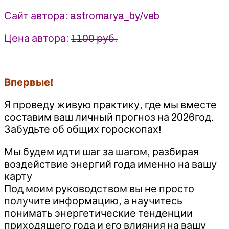
Ци»
-
Сайт автора: astromarya_by/veb
Мария
Гнатовская
Цена автора:
1100 руб.
Впервые!
Я проведу живую практику, где мы вместе
составим ваш личный прогноз на 2026год.
Забудьте об общих гороскопах!
Мы будем идти шаг за шагом, разбирая
воздействие энергий года именно на вашу
карту
Под моим руководством вы не просто
получите информацию, а научитесь
понимать энергетические тенденции
приходящего года и его влияния на вашу