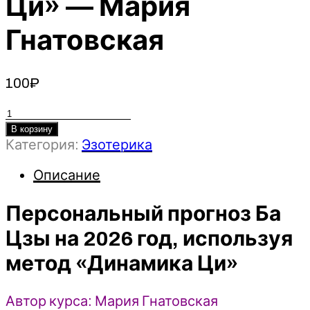
Ци» — Мария
Гнатовская
100
₽
Количество
товара
В корзину
Категория:
Эзотерика
Персональный
прогноз
Описание
Ба
Цзы
Персональный прогноз Ба
на
2026
Цзы на 2026 год, используя
год,
метод «Динамика Ци»
используя
метод
«Динамика
Автор курса: Мария Гнатовская