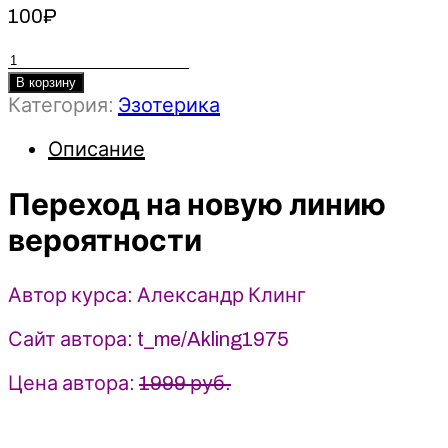
100
₽
Количество
товара
В корзину
Категория:
Эзотерика
Переход
на
Описание
новую
линию
Переход на новую линию
вероятности
-
вероятности
Александр
Клинг
Автор курса: Александр Клинг
(2025)
Сайт автора: t_me/Akling1975
Цена автора:
1999 руб.