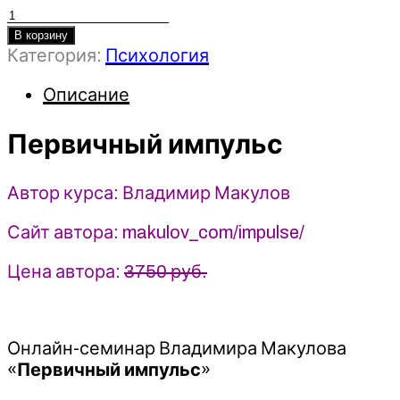
Количество
товара
В корзину
Категория:
Психология
Первичный
импульс
Описание
-
Владимир
Первичный импульс
Макулов
(2023)
Автор курса: Владимир Макулов
Сайт автора: makulov_com/impulse/
Цена автора:
3750 руб.
Онлайн-семинар Владимира Макулова
«
Первичный импульс
»