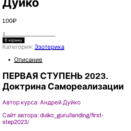
Дуйко
100
₽
Количество
товара
В корзину
Категория:
Эзотерика
ПЕРВАЯ
СТУПЕНЬ
Описание
2023.
Доктрина
ПЕРВАЯ СТУПЕНЬ 2023.
Самореализации
-
Доктрина Самореализации
Кайлас
-
Андрей
Автор курса: Андрей Дуйко
Дуйко
Сайт автора: duiko_guru/landing/first-
step2023/