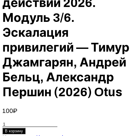
действии 2026.
Модуль 3/6.
Эскалация
привилегий — Тимур
Джамгарян, Андрей
Бельц, Александр
Першин (2026) Otus
100
₽
Количество
товара
В корзину