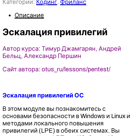
Категории:
Кодинг
,
Фриланс
Пентест.
Инструменты
Описание
и
методы
Эскалация привилегий
проникновения
в
действии
Автор курса: Тимур Джамгарян, Андрей
2026.
Бельц, Александр Першин
Модуль
3/6.
Сайт автора: otus_ru/lessons/pentest/
Эскалация
привилегий
-
Тимур
Эскалация привилегий ОС
Джамгарян,
В этом модуле вы познакомитесь с
Андрей
основами безопасности в Windows и Linux и
Бельц,
методами локального повышения
Александр
привилегий (LPE) в обеих системах. Вы
Першин