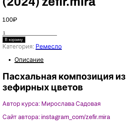
(2024) zefir.mira
100
₽
Количество
товара
В корзину
Категория:
Ремесло
Пасхальная
композиция
Описание
из
зефирных
Пасхальная композиция из
цветов
-
зефирных цветов
Мирослава
Садовая
Автор курса: Мирослава Садовая
(2024)
zefir.mira
Сайт автора: instagram_com/zefir.mira