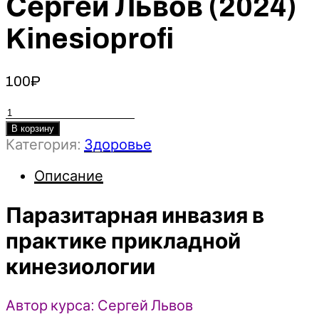
Сергей Львов (2024)
Kinesioprofi
100
₽
Количество
товара
В корзину
Категория:
Здоровье
Паразитарная
инвазия
Описание
в
практике
Паразитарная инвазия в
прикладной
кинезиологии
практике прикладной
-
кинезиологии
Сергей
Львов
(2024)
Автор курса: Сергей Львов
Kinesioprofi